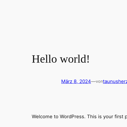
Zum
Inhalt
springen
Hello world!
März 8, 2024
—
taunusher
von
Welcome to WordPress. This is your first pos