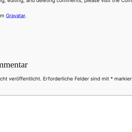
ng, editing, and deleting comments, please visit the Co
rom
Gravatar
.
mmentar
ht veröffentlicht.
Erforderliche Felder sind mit
*
markier